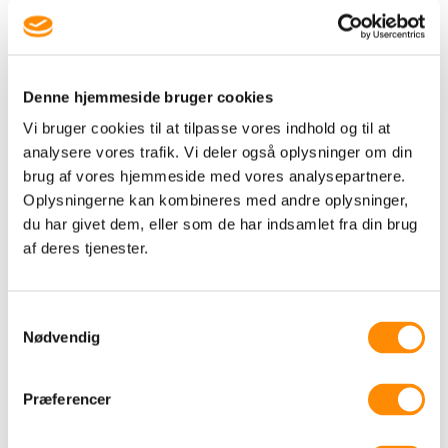
TILBAGE TIL OVERSIGT
Denne hjemmeside bruger cookies
Vi bruger cookies til at tilpasse vores indhold og til at
analysere vores trafik. Vi deler også oplysninger om din
Mit sommerønske er flere
brug af vores hjemmeside med vores analysepartnere.
gode samtaler
Oplysningerne kan kombineres med andre oplysninger,
du har givet dem, eller som de har indsamlet fra din brug
jul 3, 2026
af deres tjenester.
Vi taler mindre og mindre sammen.
Omkring 300 ord færre om dagen end
året før....
Samtykkevalg
LÆS MERE
Nødvendig
Præferencer