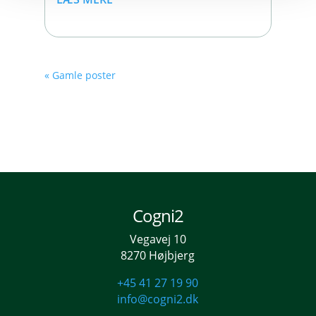
« Gamle poster
Cogni2
Vegavej 10
8270 Højbjerg
+45 41 27 19 90
info@cogni2.dk