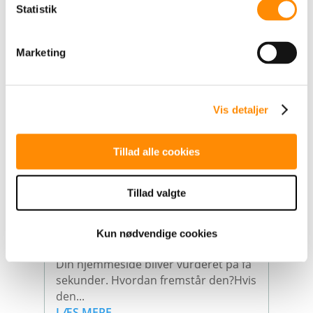
Kan jeres kommunikation
Statistik
mærkes?
maj 6, 2026
Marketing
Det er ofte i hverdagen, den
interessante og gode kommunikation
begynder.I en...
Vis detaljer
LÆS MERE
Tillad alle cookies
Tillad valgte
Er din hjemmeside skarp nok
til dit brand?
Kun nødvendige cookies
apr 28, 2026
Din hjemmeside bliver vurderet på få
sekunder. Hvordan fremstår den?Hvis
den...
LÆS MERE