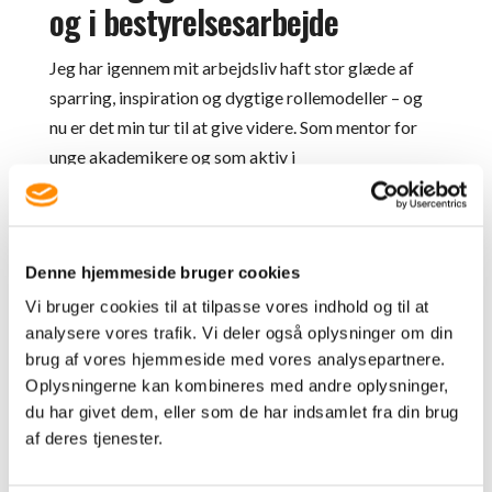
og i bestyrelsesarbejde
Jeg har igennem mit arbejdsliv haft stor glæde af
sparring, inspiration og dygtige rollemodeller – og
nu er det min tur til at give videre. Som mentor for
unge akademikere og som aktiv i
bestyrelsesarbejde i SMV’er bidrager jeg med mine
erfaringer, kommunikationskompetencer og et blik
for både mennesker og strategi. Jeg brænder for at
Denne hjemmeside bruger cookies
hjælpe andre godt videre – og ser det som en
meningsfuld måde at bruge min viden og mit
Vi bruger cookies til at tilpasse vores indhold og til at
analysere vores trafik. Vi deler også oplysninger om din
engagement til glæde for andre.
brug af vores hjemmeside med vores analysepartnere.
Oplysningerne kan kombineres med andre oplysninger,
du har givet dem, eller som de har indsamlet fra din brug
af deres tjenester.