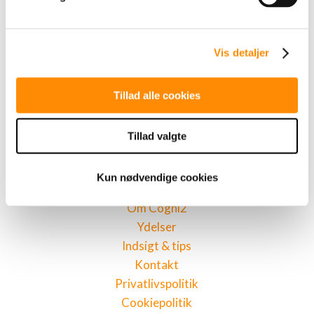
Cogni2
Vis detaljer
Vegavej 10
8270 Højbjerg
Tillad alle cookies
+45 41 27 19 90
Tillad valgte
info@cogni2.dk
Kun nødvendige cookies
Menu
Om Cogni2
Ydelser
Indsigt & tips
Kontakt
Privatlivspolitik
Cookiepolitik