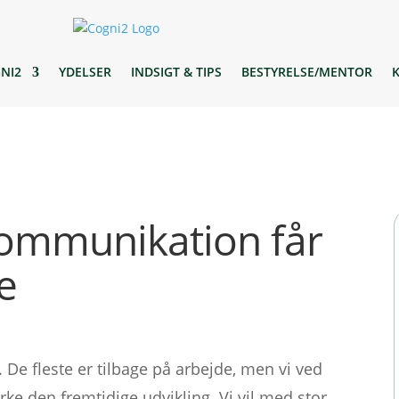
NI2
YDELSER
INDSIGT & TIPS
BESTYRELSE/MENTOR
 kommunikation får
le
 De fleste er tilbage på arbejde, men vi ved
irke den fremtidige udvikling. Vi vil med stor