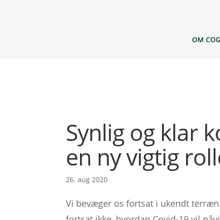
OM COG
Synlig og klar
en ny vigtig rol
26. aug 2020
Vi bevæger os fortsat i ukendt terræn.
fortsat ikke, hvordan Covid-19 vil påv