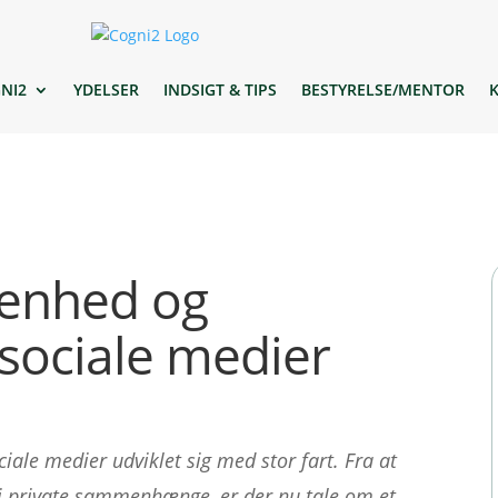
NI2
YDELSER
INDSIGT & TIPS
BESTYRELSE/MENTOR
benhed og
sociale medier
ale medier udviklet sig med stor fart. Fra at
i private sammenhænge, er der nu tale om et