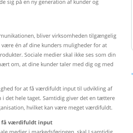
de sig på en ny generation af kunder og
munikationen, bliver virksomheden tilgængelig
n være én af dine kunders muligheder for at
rodukter. Sociale medier skal ikke ses som din
ært om, at dine kunder taler med dig og med
d for at få værdifuldt input til udvikling af
i det hele taget. Samtidig giver det en tættere
anisation, hvilket kan være meget værdifuldt.
g få værdifuldt input
ale medier i markedsføringen, skal I samtidig