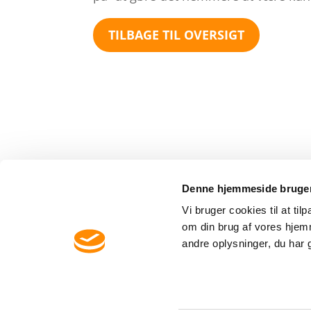
TILBAGE TIL OVERSIGT
Denne hjemmeside bruger
Cogni2
Vi bruger cookies til at til
om din brug af vores hje
Vegavej 10
andre oplysninger, du har g
8270 Højbjerg
+45 41 27 19 90
info@cogni2.dk