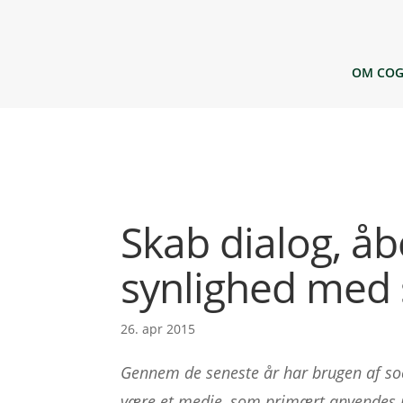
OM COG
Skab dialog, å
synlighed med 
26. apr 2015
Gennem de seneste år har brugen af soci
være et medie, som primært anvendes 