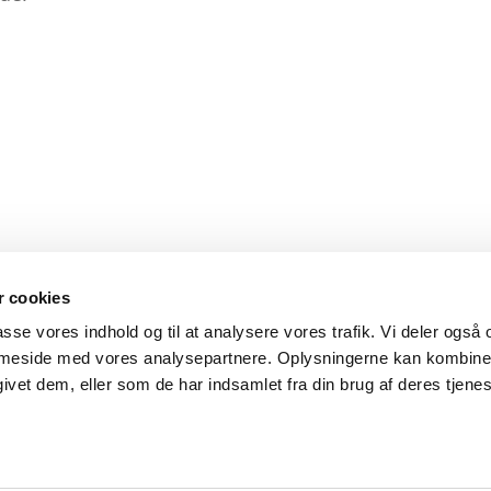
 cookies
Menu
F
passe vores indhold og til at analysere vores trafik. Vi deler også
mmeside med vores analysepartnere. Oplysningerne kan kombin
Om Cogni2
ivet dem, eller som de har indsamlet fra din brug af deres tjenes
Ydelser
Indsigt & tips
Kontakt
Privatlivspolitik