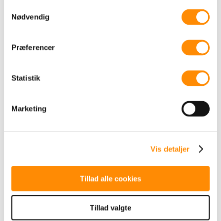
Samtykkevalg
skærpes.
Nødvendig
Gennemtænkt strategi
Det er derfor endnu en god grund til at have en
Præferencer
præcis og gennemtænkt strategi for virksomhedens
kommunikation herunder brugen af de sociale
medier. Målgrupperne er mange, og der skal
Statistik
kommunikeres vedkommende til dem alle.
Marketing
TILBAGE TIL OVERSIGT
Mit sommerønske er flere gode samtaler
Vis detaljer
jul 3, 2026
Vi taler mindre og mindre sammen. Omkring 300 ord
Tillad alle cookies
færre om dagen end året før....
læs mere
Tillad valgte