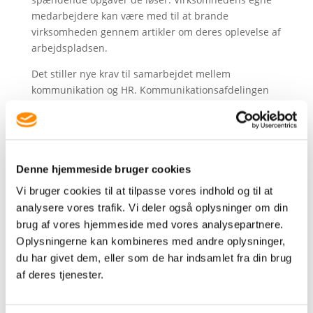
medarbejdere kan være med til at brande
virksomheden gennem artikler om deres oplevelse af
arbejdspladsen.
Det stiller nye krav til samarbejdet mellem
kommunikation og HR. Kommunikationsafdelingen
har i mange virksomheder gennem flere år haft et
tæt samarbejde med HR, da virksomhedernes
interne og eksterne kommunikation hænger tæt
sammen med Employer Branding, men nu involveres
Denne hjemmeside bruger cookies
kommunikationsfolkene mere direkte i
rekrutteringen.
Vi bruger cookies til at tilpasse vores indhold og til at
analysere vores trafik. Vi deler også oplysninger om din
Langt sejt træk
brug af vores hjemmeside med vores analysepartnere.
Det er imidlertid vigtigt at huske, at arbejdet på de
Oplysningerne kan kombineres med andre oplysninger,
sociale medier ikke kan forceres. Det er et langt sejt
du har givet dem, eller som de har indsamlet fra din brug
træk at få opbygget en solid base af ”følgere” og få
af deres tjenester.
kommunikeret vedholdende. Samtidig skal man være
indstillet på at blive set efter i sømmene, da
konkurrencen om de dygtige kandidater konstant