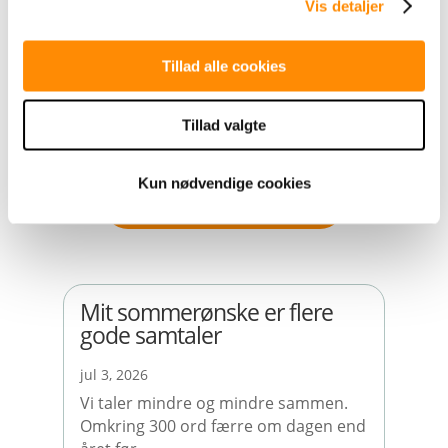
medarbejdere om, at vi – så længe det
Vis detaljer
kunne lade sig gøre – ville være positive,
Tillad alle cookies
proaktive og aktiv modvirke negativ
stemning,” siger marketingchef Jan Graus
Tillad valgte
Sørensen
Kun nødvendige cookies
TILBAGE TIL OVERSIGT
Mit sommerønske er flere
gode samtaler
jul 3, 2026
Vi taler mindre og mindre sammen.
Omkring 300 ord færre om dagen end