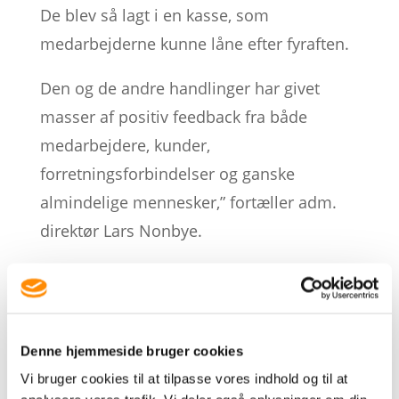
De blev så lagt i en kasse, som
medarbejderne kunne låne efter fyraften.
Den og de andre handlinger har givet
masser af positiv feedback fra både
medarbejdere, kunder,
forretningsforbindelser og ganske
almindelige mennesker,” fortæller adm.
direktør Lars Nonbye.
Tænk positiv i krisetider
Mere end 4.000 danskere har rekvireret
mærkater. Og aktiviteten har givet
Denne hjemmeside bruger cookies
anledning til stor debat på gruppen, hvor
Vi bruger cookies til at tilpasse vores indhold og til at
brugerne hver især havde deres historie at