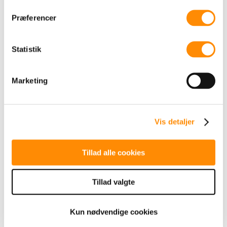
året før....
Præferencer
LÆS MERE
Statistik
Marketing
Kan jeres kommunikation
mærkes?
maj 6, 2026
Vis detaljer
Det er ofte i hverdagen, den
interessante og gode kommunikation
Tillad alle cookies
begynder.I en...
LÆS MERE
Tillad valgte
Kun nødvendige cookies