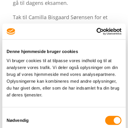
gå til dagens eksamen.
Tak til Camilla Bisgaard Sørensen for et
godt samarbejde omkring eksamen på
bachelorprojekter på Professionsbachelor
i International Handel og Marketing
Denne hjemmeside bruger cookies
Vi bruger cookies til at tilpasse vores indhold og til at
TILBAGE TIL OVERSIGT
analysere vores trafik. Vi deler også oplysninger om din
brug af vores hjemmeside med vores analysepartnere.
Oplysningerne kan kombineres med andre oplysninger,
du har givet dem, eller som de har indsamlet fra din brug
Mit sommerønske er flere
af deres tjenester.
gode samtaler
jul 3, 2026
Samtykkevalg
Nødvendig
Vi taler mindre og mindre sammen.
Omkring 300 ord færre om dagen end