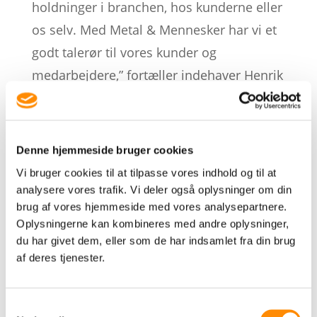
holdninger i branchen, hos kunderne eller
os selv. Med Metal & Mennesker har vi et
godt talerør til vores kunder og
medarbejdere,” fortæller indehaver Henrik
Holvad fra RIVAL.
Læs seneste nummer af Metal &
Denne hjemmeside bruger cookies
Mennesker
Vi bruger cookies til at tilpasse vores indhold og til at
analysere vores trafik. Vi deler også oplysninger om din
TILBAGE TIL OVERSIGT
brug af vores hjemmeside med vores analysepartnere.
Oplysningerne kan kombineres med andre oplysninger,
du har givet dem, eller som de har indsamlet fra din brug
af deres tjenester.
Mit sommerønske er flere
gode samtaler
Samtykkevalg