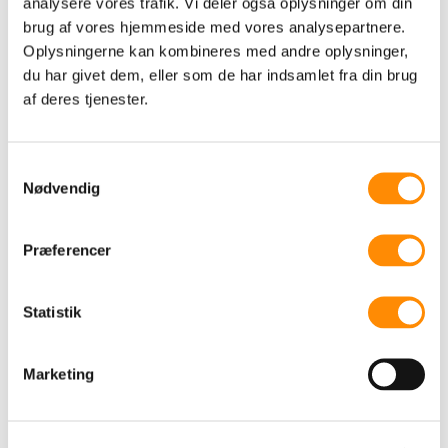
analysere vores trafik. Vi deler også oplysninger om din
brug af vores hjemmeside med vores analysepartnere.
Det er den seneste nyhed “Hos Nonbye
Oplysningerne kan kombineres med andre oplysninger,
blomstrer kultur og specialister på
du har givet dem, eller som de har indsamlet fra din brug
af deres tjenester.
vækstvejen” også et godt eksempel på. Du
kan læse med
her
Samtykkevalg
Nødvendig
TILBAGE TIL OVERSIGT
Præferencer
Mit sommerønske er flere
Statistik
gode samtaler
Marketing
jul 3, 2026
Vi taler mindre og mindre sammen.
Omkring 300 ord færre om dagen end