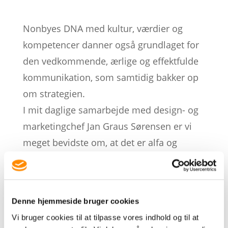
Nonbyes DNA med kultur, værdier og
kompetencer danner også grundlaget for
den vedkommende, ærlige og effektfulde
kommunikation, som samtidig bakker op
om strategien.
I mit daglige samarbejde med design- og
marketingchef Jan Graus Sørensen er vi
meget bevidste om, at det er alfa og
omega i det langsigtede arbejde med at
nå virksomhedens vision, at strategien og
kommunikation er tæt forbundne og
Denne hjemmeside bruger cookies
hjælper hinanden på vej til størst mulig
Vi bruger cookies til at tilpasse vores indhold og til at
glæde for kunder og medarbejdere