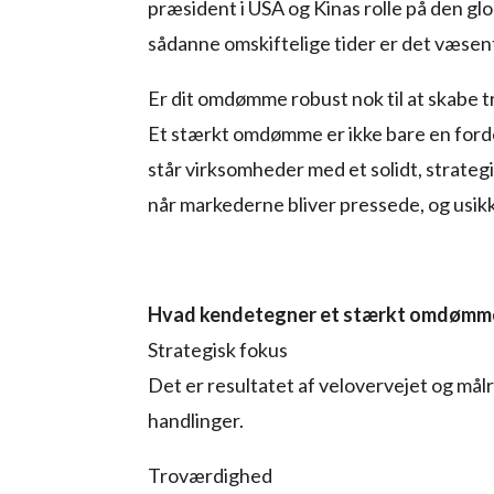
præsident i USA og Kinas rolle på den g
sådanne omskiftelige tider er det væsent
Er dit omdømme robust nok til at skabe t
Et stærkt omdømme er ikke bare en forde
står virksomheder med et solidt, strat
når markederne bliver pressede, og usik
Hvad kendetegner et stærkt omdømm
Strategisk fokus
Det er resultatet af velovervejet og må
handlinger.
Troværdighed