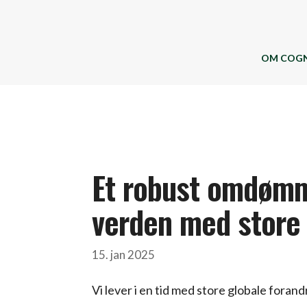
OM COGN
Et robust omdømm
verden med store 
15. jan 2025
Vi lever i en tid med store globale foran