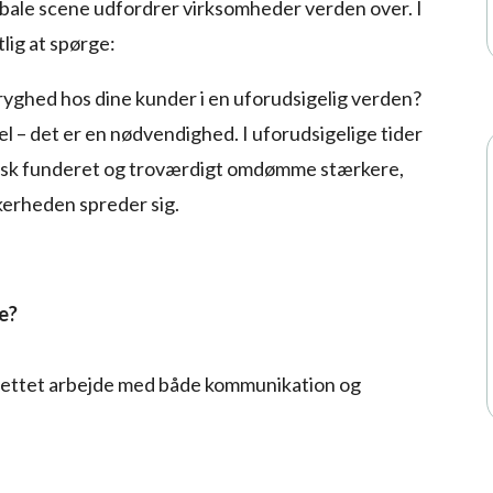
lobale scene udfordrer virksomheder verden over. I
lig at spørge:
ryghed hos dine kunder i en uforudsigelig verden?
l – det er en nødvendighed. I uforudsigelige tider
egisk funderet og troværdigt omdømme stærkere,
kerheden spreder sig.
e?
lrettet arbejde med både kommunikation og