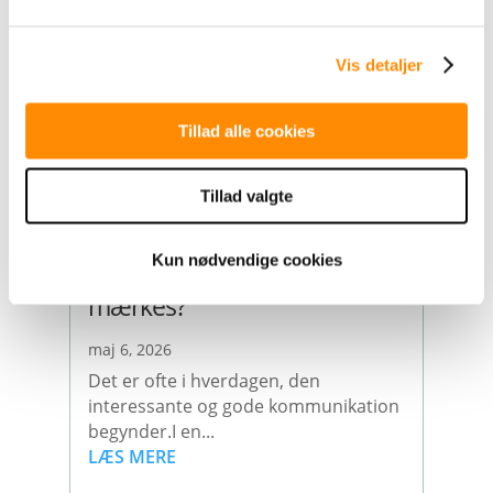
jul 3, 2026
Vis detaljer
Vi taler mindre og mindre sammen.
Omkring 300 ord færre om dagen end
året før....
Tillad alle cookies
LÆS MERE
Tillad valgte
Kun nødvendige cookies
Kan jeres kommunikation
mærkes?
maj 6, 2026
Det er ofte i hverdagen, den
interessante og gode kommunikation
begynder.I en...
LÆS MERE