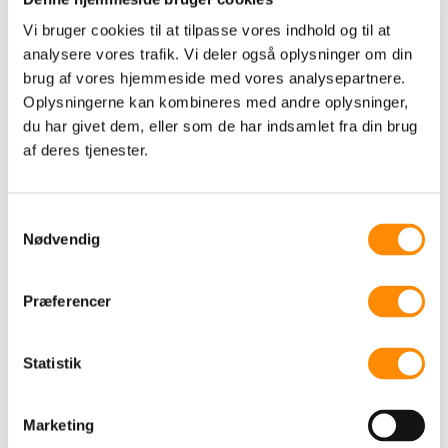
Spørg dig selv:
Vi bruger cookies til at tilpasse vores indhold og til at
analysere vores trafik. Vi deler også oplysninger om din
Hvad driver mig egentlig?
brug af vores hjemmeside med vores analysepartnere.
Hvad tror jeg på?
Oplysningerne kan kombineres med andre oplysninger,
du har givet dem, eller som de har indsamlet fra din brug
Hvad ville jeg sige, hvis præsentationen
af deres tjenester.
ikke var poleret?
Det er ofte dér, den mest værdifulde og
Samtykkevalg
troværdige kommunikation begynder.
Nødvendig
Præferencer
TILBAGE TIL OVERSIGT
Statistik
Mit sommerønske er flere
Marketing
gode samtaler