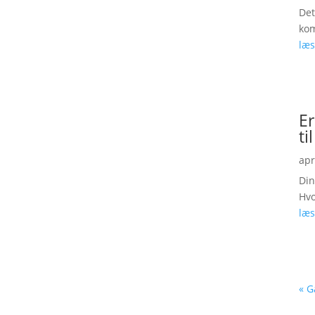
Det
kom
læs
Er
ti
apr
Din
Hvo
læs
« G