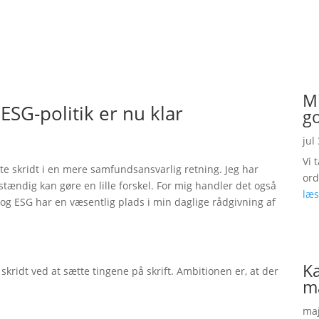
Mi
ESG-politik er nu klar
g
jul
Vi 
te skridt i en mere samfundsansvarlig retning. Jeg har
ord
stændig kan gøre en lille forskel. For mig handler det også
læs
g ESG har en væsentlig plads i min daglige rådgivning af
K
skridt ved at sætte tingene på skrift. Ambitionen er, at der
m
maj