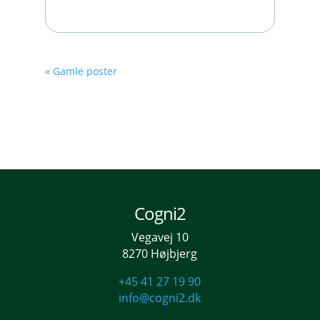
« Gamle poster
Cogni2
Vegavej 10
8270 Højbjerg
+45 41 27 19 90
info@cogni2.dk