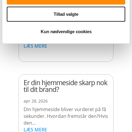
mærkes?
Tillad valgte
maj 6, 2026
Det er ofte i hverdagen, den
Kun nødvendige cookies
interessante og gode kommunikation
begynder.I en...
LÆS MERE
Er din hjemmeside skarp nok
til dit brand?
apr 28, 2026
Din hjemmeside bliver vurderet på få
sekunder. Hvordan fremstår den?Hvis
den...
LÆS MERE