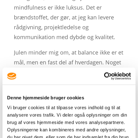
mindfulness er ikke luksus. Det er
brændstoffet, der gør, at jeg kan levere
rådgivning, projektledelse og
kommunikation med dybde og kvalitet.
Julen minder mig om, at balance ikke er et
mål, men en fast del af hverdagen. Noget
vi skaber, justerer og øver os på hver
eneste dag.
Mit håb er, at du også finder dine små
Denne hjemmeside bruger cookies
åndehuller i december og tager dem med
Vi bruger cookies til at tilpasse vores indhold og til at
analysere vores trafik. Vi deler også oplysninger om din
ind i det nye år.
brug af vores hjemmeside med vores analysepartnere.
Oplysningerne kan kombineres med andre oplysninger,
Glædelig 1. december.
du har givet dem, eller som de har indsamlet fra din brug