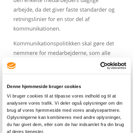
arbejde, da det giver faste standarder og
retningslinier for en stor del af
kommunikationen.
Kommunikationspolitikken skal gøre det
nemmere for medarbejderne, som alle
ofte gerne vil gøre det bedre – men ikke
kan finde tiden og måske ikke har de rette
kompetencer. Kommunikations-politikken
Denne hjemmeside bruger cookies
skal angiver retningen og mål for
Vi bruger cookies til at tilpasse vores indhold og til at
kommunikationen men samtidig også
analysere vores trafik. Vi deler også oplysninger om din
fastlægge spillereglerne, således at de er
brug af vores hjemmeside med vores analysepartnere.
Oplysningerne kan kombineres med andre oplysninger,
let forståelige og brugbare for alle
du har givet dem, eller som de har indsamlet fra din brug
virksomhedens medarbejdere. Den skal
af deres tjenester.