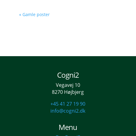
« Gamle poster
Cogni2
Vegavej 10
8270 Højbjerg
+45 41 27 19 90
info@cogni2.dk
Menu