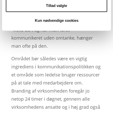
man som både enkeltperson og
Tillad valgte
virksomhed har stor fokus på, hvordan
Kun nødvendige cookies
man kommunikerer. Det er meget svært at
”viske ud”, og har man først
kommunikeret uden omtanke, hænger
man ofte på den.
Området bør således være en vigtig
ingrediens i kommunikationspolitikken og
et område som ledelse bruger ressourcer
på at tale med medarbejdere om.
Branding af virksomheden foregår jo
netop 24 timer i døgnet, gennem alle
virksomhedens ansatte og i høj grad også