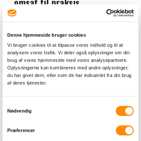
omsat til praksis
21. jan 2026
Denne sæsons censoropgaver er nu rundet
godt af med bachelorprojekter på PBA i
Denne hjemmeside bruger cookies
International Handel og Marketing på
Vi bruger cookies til at tilpasse vores indhold og til at
Erhvervsakademi Aarhus |...
analysere vores trafik. Vi deler også oplysninger om din
læs mere
brug af vores hjemmeside med vores analysepartnere.
Et øjebliks stilhed. Udsigt
Oplysningerne kan kombineres med andre oplysninger,
over vandet. Tid til at tænke
du har givet dem, eller som de har indsamlet fra din brug
af deres tjenester.
og mærke efter
13. jan 2026
Samtykkevalg
Nødvendig
Hvornår gav du sidst dig selv tid til det?For mig
er de pauser ikke pauser fra arbejdet, men et
fundament for, at jeg kan arbejde med
Præferencer
nærvær,...