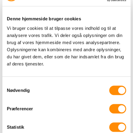
leder: en beslutning, en læring eller en
tanke om retning og kultur. Det behøver
Denne hjemmeside bruger cookies
ikke være poleret – det skal være ægte.
Vi bruger cookies til at tilpasse vores indhold og til at
analysere vores trafik. Vi deler også oplysninger om din
Over tid bliver synlighed en naturlig del af
brug af vores hjemmeside med vores analysepartnere.
lederskabet og ikke en ekstra opgave.
Oplysningerne kan kombineres med andre oplysninger,
du har givet dem, eller som de har indsamlet fra din brug
LinkedIn er allerede en del af hverdagen
af deres tjenester.
for kunder, kandidater og
samarbejdspartnere. Når lederen deltager
Samtykkevalg
i samtalen, bliver virksomhedens stemme
Nødvendig
både stærkere og mere troværdig.
Præferencer
For i sidste ende er det stadig mennesker,
der vælger mennesker.
Statistik