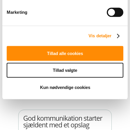
TILBAGE TIL OVERSIGT
Marketing
Vis detaljer
Mindre støj. Mere substans.
Tillad alle cookies
apr 8, 2026
Valgkampen op til Folketingsvalget
blev et eksempel på, hvordan hurtigt
Tillad valgte
tempo...
LÆS MERE
Kun nødvendige cookies
God kommunikation starter
sjældent med et opslag