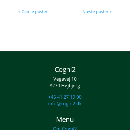
« Gamle poster
Næste poster »
Cogni2
Vegavej 10
8270 Højbjerg
+45 41 27 19 90
info@cogni2.dk
Menu
Om Cogni2