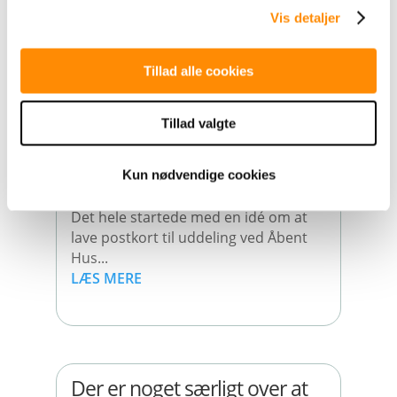
LÆS MERE
Vis detaljer
Tillad alle cookies
Den gode
Tillad valgte
mavefornemmelse, når en
idé bliver til i fællesskab
Kun nødvendige cookies
jan 27, 2026
Det hele startede med en idé om at
lave postkort til uddeling ved Åbent
Hus...
LÆS MERE
Der er noget særligt over at