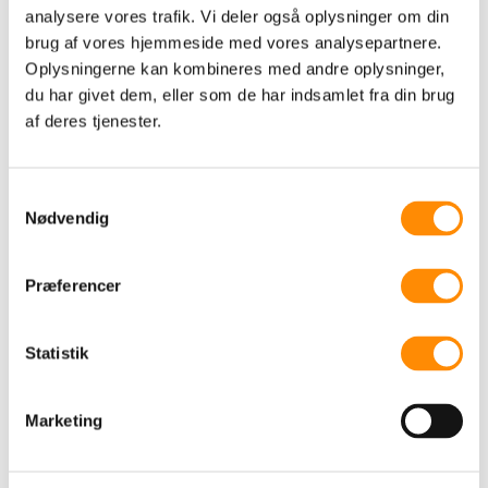
analysere vores trafik. Vi deler også oplysninger om din
brug af vores hjemmeside med vores analysepartnere.
Oplysningerne kan kombineres med andre oplysninger,
du har givet dem, eller som de har indsamlet fra din brug
af deres tjenester.
Samtykkevalg
TILBAGE TIL OVERSIGT
Nødvendig
Præferencer
Når den øverste leder træder
frem, kan det mærkes
Statistik
feb 6, 2026
Når en virksomhedsledelse – og
Marketing
særligt den øverste leder – vælger at
være...